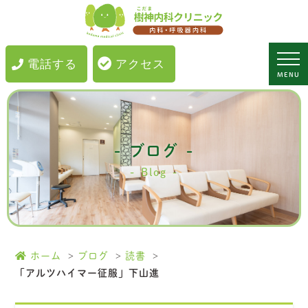
「アルツハイマー征服」下山進｜樹神内科クリニック｜小平市・花小金
井にある内科・呼吸器内科
電話する
アクセス
MENU
ブログ
Blog
ホーム
ブログ
読書
「アルツハイマー征服」下山進