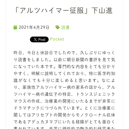
「アルツハイマー征服」下山進
2021年4月29日
読書
Pocket
昨日、今日と休診日でしたので、久しぶりにゆっく
り読書をしました。以前に朝日新聞の書評を見て気
になっていた本です。専門的な内容をとても分かり
やすく、明解に説明してくれており、特に医学的知
識がなくても十分に楽しめると思います。なによ
り、家族性アルツハイマー病の家系の話から、アル
ツハイマー病の遺伝子の特定、トランスジェニック
マウスの作成、治療薬の開発にいたるまでが非常に
ドラマチックにつづられています。とくに治療薬に
関してはアリセプトの開発からモノクローナル抗体
であるアデュカヌマブにいたる経緯がとても面白く
書かれています。非常に個性的で魅力的な研究者た